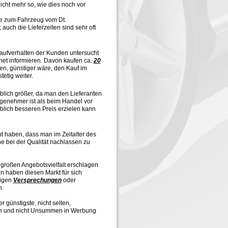
icht mehr so, wie dies noch vor
de zum Fahrzeug vom Dt.
auch die Lieferzeiten sind sehr oft
Kaufverhalten der Kunden untersucht
rnet informieren. Davon kaufen ca.
20
en, günstiger wäre, den Kauf im
stetig weiter.
eblich größer, da man den Lieferanten
ngenehmer ist als beim Handel vor
blich besseren Preis erzielen kann
t haben, dass man im Zeitalter des
e bei der Qualität nachlassen zu
 großen Angebotsvielfalt erschlagen
en haben diesen Markt für sich
digen
Versprechungen
oder
n.
er günstigste, nicht selten,
men und nicht Unsummen in Werbung