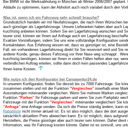
Bei BMW ist die Werksabholung in München ab Winter 2006/2007 geplant. D
Abläufe zu optimieren, kann der Abholort auch noch variabel durch den Vor
Was ist, wenn ich ein Fahrzeug sehr schnell brauche?
Grundsätzlich handeln wir mit Neufahrzeugen, die nach Ihren Wünschen best
auch günstiger als Lagerfahrzeuge. Unsere Lieferanten haben aber auch Lag
kurzfristig anbieten können. Sofern Sie ein Lagerfahrzeug wünschen und S
teurer sind, können wir Ihnen auf Anfrage auch ein Lagerfahrzeug beschaffe
Exakten Vorstellungen, indem Sie uns eine vollständige Konfiguration sende
Kontaktdaten. Aus Erfahrung wissen wir, dass es günstiger ist, eine Bestell
Fall, ein vorhandenes Lagerfahrzeug direkt für Sie reserviert wird und Sie n
anderer Kunde, genau dieses Fahrzeug vor Ihrer Nase weg schnappt . Wenn
kurzfristig benötigen, können wir Ihnen in vielen Fällen helfen aber nur, wen
verbindlichen Auftrag erteilen, sollte dann doch kein passendes Lagerfahrz
Ihnen keine Kosten.
Wie nutze ich den Konfigurator bei Carsagentur24.de
In unserem Konfigurator, finden Sie derzeit bis zu 7000 Fahrzeuge. Sie kö
zusammen stellen und mit der Funktion
"Vergleichen"
innerhalb einer Mark
Ausstattungen miteinander vergleichen. Wenn Sie mehrere Marken vergleic
Funktion
"Parken"
Ihr Fahrzeuge parken und wenn Sie zum Parkplatz wechs
Fahrzeuge mit der Funktion
"Vergleichen"
miteinander vergleichen! Sie k
"Anfrage"
eine Anfrage senden. Da sich die Preise ständig ändern, kann 
Rabattliste
nicht immer aktuell ist. Es ist also möglich, dass der dort aus
tatsächlich aktuellem Preis abweichen kann. Es ist möglich, dass aufgrund
Herstellers, die Preise günstiger aber auch teurer sein können. Daher dient
Information, was Ihr Fahrzeug kosten könnte. Daher ist es sinnvoll, uns unt