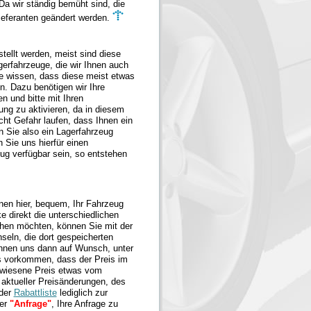
a wir ständig bemüht sind, die
lieferanten geändert werden.
ellt werden, meist sind diese
erfahrzeuge, die wir Ihnen auch
ie wissen, dass diese meist etwas
n. Dazu benötigen wir Ihre
n und bitte mit Ihren
ung zu aktivieren, da in diesem
icht Gefahr laufen, dass Ihnen ein
 Sie also ein Lagerfahrzeug
n Sie uns hierfür einen
eug verfügbar sein, so entstehen
nnen hier, bequem, Ihr Fahrzeug
e direkt die unterschiedlichen
hen möchten, können Sie mit der
eln, die dort gespeicherten
önnen uns dann auf Wunsch, unter
es vorkommen, dass der Preis im
gewiesene Preis etwas vom
 aktueller Preisänderungen, des
 der
Rabattliste
lediglich zur
er
"Anfrage"
, Ihre Anfrage zu