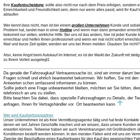
Ihre
Kaufentscheidung
sollte also nicht nur nach dem Preis erfolgen, sondern e
Erreichbarkeit und Freundlichkeit sein, denn nur wenn alles passt, wird Ihr Kauf i
ablaufen
Wer kennt dass nicht, man ist bei einem
großen Unternehmen
Kunde und sobald
Problem hat, landet man in einer
Hotline
und wenn man dann jemanden erreicht,
bekommt nur selten, wirkliche Hilfe. Bei uns ist das anders, hier ist jeder Kunde 
erreichbar und helfen Ihnen professionell und wenn wir mal nicht sofort erreich
Mail und kurze Zeit später, werden wir uns bei Ihnen melden. Glauben Sie nicht
Also, keine Angst beim Autokauf im Internet, es ist der Markt der Zukunft mit ste
zu Ihrem Vorteil ausgelegt1
Da gerade der Fahrzeugkauf Vertrauenssache ist, sind wir immer darum be
Fragen schnell und ehrlich beantwortet bekommen. Wir hoffen, Sie mit den 
Antworten schon umfassend informieren zu können.
Sollte jedoch eine Frage unbeantwortet bleiben, möchten wir Sie bitten, dies
telefonisch an uns zu stellen.
Bitte beachten Sie dabei, dass spezielle Fahrzeugfragen zu Details, der Tec
anfragen, Ihnen Ihr Vertragshändler vor Ort beantworten kann.
Wer wird Kaufvertragspartner:
Unser Unternehmen ist als freie Vermittlungsagentur tätig und hat feste Kontakte
denen wir seit Jahren Geschäfte machen und wir wissen, dass unsere Kunden do
erwarten können. Teilweise haben wir auch Vereinbarungen mit Großhändlern üb
Konditionen bestellt werden können. In den meisten Fällen wird mit uns ein Ver
Zwecke der Beschaffung eines Kaufvertrages für den Kauf des gewünschten Fa