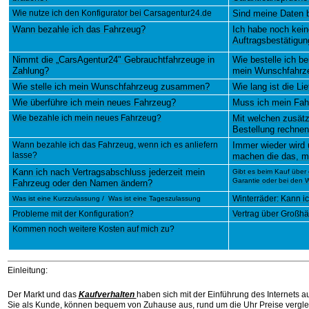
Wie nutze ich den Konfigurator bei Carsagentur24.de
Sind meine Daten b
Wann bezahle ich das Fahrzeug?
Ich habe noch kein
Auftragsbestätigung
Nimmt die „CarsAgentur24" Gebrauchtfahrzeuge in
Wie bestelle ich b
Zahlung?
mein Wunschfahrz
Wie stelle ich mein Wunschfahrzeug zusammen?
Wie lang ist die Lie
Wie überführe ich mein neues Fahrzeug?
Muss ich mein Fah
Wie bezahle ich mein neues Fahrzeug?
Mit welchen zusätz
Bestellung rechne
Wann bezahle ich das Fahrzeug, wenn ich es anliefern
Immer wieder wird u
lasse?
machen die das, mi
Kann ich nach Vertragsabschluss jederzeit mein
Gibt es beim Kauf über 
Garantie oder bei den W
Fahrzeug oder den Namen ändern?
Winterräder: Kann i
Was ist eine Kurzzulassung
/
Was ist eine Tageszulassung
Probleme mit der Konfiguration?
Vertrag über Großhä
Kommen noch weitere Kosten auf mich zu
?
Einleitung:
Der Markt und das
Kaufverhalten
haben sich mit der Einführung des Internets a
Sie als Kunde, können bequem von Zuhause aus, rund um die Uhr Preise vergl