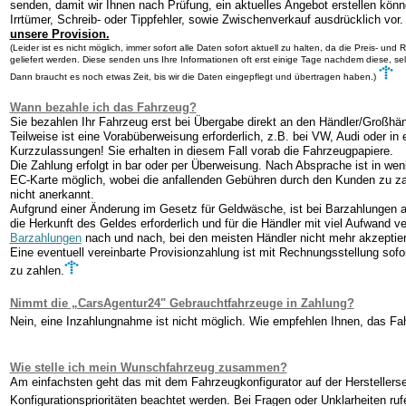
senden, damit wir Ihnen nach Prüfung, ein aktuelles Angebot erstellen könn
Irrtümer, Schreib- oder Tippfehler, sowie Zwischenverkauf ausdrücklich vor
unsere Provision.
(Leider ist es nicht möglich, immer sofort alle Daten sofort aktuell zu halten, da die Preis- un
geliefert werden. Diese senden uns Ihre Informationen oft erst einige Tage nachdem diese, s
Dann braucht es noch etwas Zeit, bis wir die Daten eingepflegt und übertragen haben.)
Wann bezahle ich das Fahrzeug?
Sie bezahlen Ihr Fahrzeug erst bei Übergabe direkt an den Händler/Großhänd
Teilweise ist eine Vorabüberweisung erforderlich, z.B. bei VW, Audi oder in
Kurzzulassungen! Sie erhalten in diesem Fall vorab die Fahrzeugpapiere.
Die Zahlung erfolgt in bar oder per Überweisung. Nach Absprache ist in wen
EC-Karte möglich, wobei die anfallenden Gebühren durch den Kunden zu za
nicht anerkannt.
Aufgrund einer Änderung im Gesetz für Geldwäsche, ist bei Barzahlungen 
die Herkunft des Geldes erforderlich und für die Händler mit viel Aufwand 
Barzahlungen
nach und nach, bei den meisten Händler nicht mehr akzeptier
Eine eventuell vereinbarte Provisionzahlung ist mit Rechnungsstellung sof
zu zahlen.
Nimmt die „CarsAgentur24" Gebrauchtfahrzeuge in Zahlung?
Nein, eine Inzahlungnahme ist nicht möglich. Wie empfehlen Ihnen, das Fa
Wie stelle ich mein Wunschfahrzeug zusammen?
Am einfachsten geht das mit dem Fahrzeugkonfigurator auf der Herstellerseit
Konfigurationsprioritäten beachtet werden. Bei Fragen oder Unklarheiten ruf