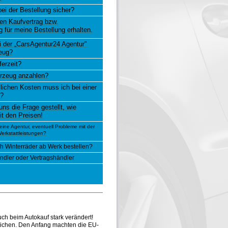
ei der Bestellung sicher?
en Kaufvertrag bzw.
 für meine Bestellung erhalten.
ei der „CarsAgentur24 Agentur"
eug?
ferzeit?
rzeug anzahlen?
lichen Kosten muss ich bei einer
n?
ns die Frage gestellt, wie
t den Preisen!
eine Agentur, eventuell Probleme mit der
erkstattleistungen?
ch Winterräder ab Werk bestellen?
ndler oder Vertragshändler
uch beim Autokauf stark verändert!
eichen. Den Anfang machten die EU-