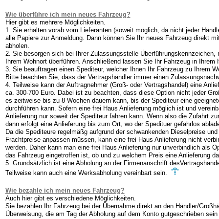
Wie überführe ich mein neues Fahrzeug?
Hier gibt es mehrere Möglichkeiten.
1. Sie erhalten vorab vom Lieferanten (soweit möglich, da nicht jeder Händ
alle Papiere zur Anmeldung. Dann können Sie Ihr neues Fahrzeug direkt mi
abholen.
2. Sie besorgen sich bei Ihrer Zulassungsstelle Überführungskennzeichen, 
Ihrem Wohnort überführen. Anschließend lassen Sie Ihr Fahrzeug in Ihrem H
3. Sie beauftragen einen Spediteur, welcher Ihnen Ihr Fahrzeug zu Ihrem Woh
Bitte beachten Sie, dass der Vertragshändler immer einen Zulassungsnachw
4. Teilweise kann der Auftragnehmer (Groß- oder Vertragshandel) eine Anlie
ca. 300-700 Euro. Dabei ist zu beachten, dass diese Option nicht jeder Gro
es zeitweise bis zu 8 Wochen dauern kann, bis der Spediteur eine geeignete
durchführen kann. Sofern eine frei Haus Anlieferung möglich ist und vereinba
Anlieferung nur soweit der Spediteur fahren kann. Wenn also die Zufahrt zu
dann erfolgt eine Anlieferung bis zum Ort, wo der Spedituer gefahrlos ablad
Da die Spediteure regelmäßg aufgrund der schwankenden Dieselpreise und s
Frachtpreise anpassen müssen, kann eine frei Haus Anlieferung nicht verbi
werden. Daher kann man eine frei Haus Anlieferung nur unverbindlich als Op
das Fahrzeug eingetroffen ist, ob und zu welchem Preis eine Anlieferung da
5. Grundsätzlich ist eine Abholung an der Firmenanschrift desVertragshande
Teilweise kann auch eine Werksabholung vereinbart sein.
Wie bezahle ich mein neues Fahrzeug?
Auch hier gibt es verschiedene Möglichkeiten.
Sie bezahlen Ihr Fahrzeug bei der Übernahme direkt an den Händler/Großhän
Überweisung, die am Tag der Abholung auf dem Konto gutgeschrieben sein