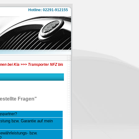
Hotline: 02291-912155
ia >>> Transporter NFZ bis zu 43 % auf Anfrage >>> Aktuelle Rabatte bis zu: A
estellte Fragen"
gspartner?
stung bzw. Garantie auf mein
Gewährleistungs- bzw.
?