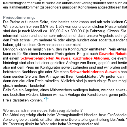
Kaufvertragspartner wird teilweise ein autorisierter Vertragshändler oder auch e
ein Rahmenabkommen zu besonders günstigen Konditionen abgeschlossen hat
Preisoptimierung:
Die Preise auf unsere Seite, sind bereits sehr knapp und mit sehr kleinen 
Wir sprechen hier von 0,5% bis 1,5% von der unverbindlichen Preisempfehl
sind das je nach Modell ca. 100,00 € bis 500,00 € je Fahrzeug. Obwohl Sie 
informiert haben und sicher sehr erfreut sind, dass unsere Angebote sehr 
den Preis schnell um mehrere % oder einige hundert oder sogar tausender 
haben, gibt es diese Gewinnspannen aber nicht.
Dennoch kann es möglich sein, den im Konfigurator ermittelten Preis etwas
kann es für Sie einen besseren Preis geben. Es gibt auch
Gewerbe Rabatt
mit einem
Schwerbehinderten Ausweis
,
kurzfristige Aktionen
, die event
hinterlegt sind aber bei einer gezielten Anfrage von Ihnen, geprüft und be
also mit dem Preis im Konfigurator soweit zufrieden sind und wir prüfen soll
befristeten Nachlass gibt oder Sie einen
Schwerbehinderten Ausweis
hab
dann senden Sie uns Ihre Anfrage mit Ihren Kontaktdaten. Wir prüfen dann 
dann den aktuellen Preis mitteilen. Vielleich sind ja noch einige Euros mögli
gleich mehrere Hunderter!
Falls Sie ein Angebot, eines Mitbewerbers vorliegen haben, welches etwas g
uns bestellen würden, können wir nach Vorlage der Konditionen, gerne prüfe
Preis darstellen können.
Wo muss ich mein neues Fahrzeug abholen?
Die Abholung erfolgt direkt beim
Vertragshändler/ Händler bzw. Großhändle
Abholung bereit steht, erhalten Sie eine Bereitstellungsmitteilung Bei Au
Ihr Fahrzeug direkt im Werk oder beim Vertragshändler ab!