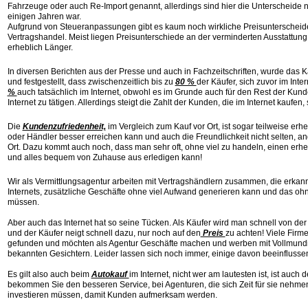
Fahrzeuge oder auch Re-Import genannt, allerdings sind hier die Unterscheide n
einigen Jahren war.
Aufgrund von Steueranpassungen gibt es kaum noch wirkliche Preisunterschei
Vertragshandel. Meist liegen Preisunterschiede an der verminderten Ausstattung; 
erheblich Länger.
In diversen Berichten aus der Presse und auch in Fachzeitschriften, wurde das 
und festgestellt, dass zwischenzeitlich bis zu
80 %
der Käufer, sich zuvor im Inte
%
auch tatsächlich im Internet, obwohl es im Grunde auch für den Rest der Kund
Internet zu tätigen. Allerdings steigt die Zahlt der Kunden, die im Internet kaufen, 
Die
Kundenzufriedenheit,
im Vergleich zum Kauf vor Ort, ist sogar teilweise erh
oder Händler besser erreichen kann und auch die Freundlichkeit nicht selten, a
Ort. Dazu kommt auch noch, dass man sehr oft, ohne viel zu handeln, einen erhe
und alles bequem von Zuhause aus erledigen kann!
Wir als Vermittlungsagentur arbeiten mit Vertragshändlern zusammen, die erkann
Internets, zusätzliche Geschäfte ohne viel Aufwand generieren kann und das ohn
müssen.
Aber auch das Internet hat so seine Tücken. Als Käufer wird man schnell von der
und der Käufer neigt schnell dazu, nur noch auf den
Preis
zu achten! Viele Firm
gefunden und möchten als Agentur Geschäfte machen und werben mit Vollmun
bekannten Gesichtern. Leider lassen sich noch immer, einige davon beeinflusse
Es gilt also auch beim
Autokauf
im Internet, nicht wer am lautesten ist, ist auch d
bekommen Sie den besseren Service, bei Agenturen, die sich Zeit für sie neh
investieren müssen, damit Kunden aufmerksam werden.